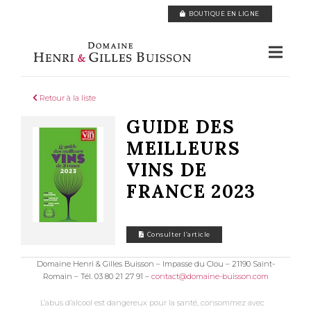
Panneau de gestion des cookies
BOUTIQUE EN LIGNE
Retour à la liste
GUIDE DES
MEILLEURS
VINS DE
FRANCE 2023
Consulter l’article
Domaine Henri & Gilles Buisson – Impasse du Clou – 21190 Saint-
Romain – Tél. 03 80 21 27 91 –
contact@domaine-buisson.com
L’abus d’alcool est dangereux pour la santé, consommez avec