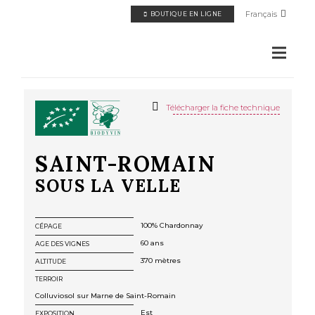
Panneau de gestion des cookies
Français
BOUTIQUE EN LIGNE
Télécharger la fiche technique
SAINT-ROMAIN
SOUS LA VELLE
100% Chardonnay
CÉPAGE
60 ans
AGE DES VIGNES
370 mètres
ALTITUDE
TERROIR
Colluviosol sur Marne de Saint-Romain
Est
EXPOSITION