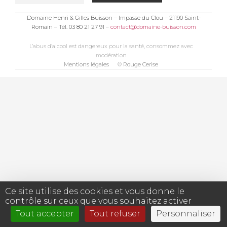
Domaine Henri & Gilles Buisson – Impasse du Clou – 21190 Saint-
Romain – Tél. 03 80 21 27 91 –
contact@domaine-buisson.com
L’abus d’alcool est dangereux pour la santé, consommez avec
modération
Mentions légales
© Rouge Cerise
Ce site utilise des cookies et vous donne le
contrôle sur ceux que vous souhaitez activer
Tout accepter
Tout refuser
Personnaliser