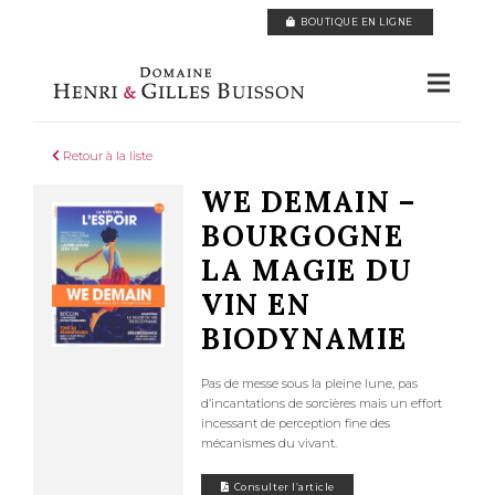
Panneau de gestion des cookies
BOUTIQUE EN LIGNE
Retour à la liste
WE DEMAIN –
BOURGOGNE
LA MAGIE DU
VIN EN
BIODYNAMIE
Pas de messe sous la pleine lune, pas
d’incantations de sorcières mais un effort
incessant de perception fine des
mécanismes du vivant.
Consulter l’article