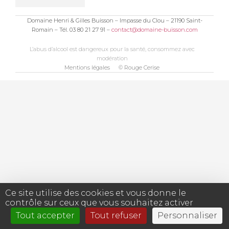
Domaine Henri & Gilles Buisson – Impasse du Clou – 21190 Saint-
Romain – Tél. 03 80 21 27 91 –
contact@domaine-buisson.com
L’abus d’alcool est dangereux pour la santé, consommez avec
modération
Mentions légales
© Rouge Cerise
Ce site utilise des cookies et vous donne le
contrôle sur ceux que vous souhaitez activer
Tout accepter
Tout refuser
Personnaliser