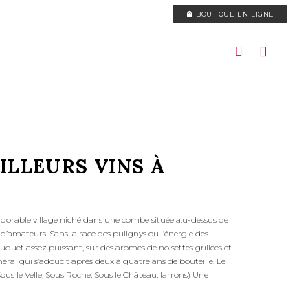
BOUTIQUE EN LIGNE
EILLEURS VINS À
adorable village niché dans une combe située a.u-dessus de
 d’amateurs. Sans la race des pulignys ou l’énergie des
quet assez puissant, sur des arômes de noisettes grillées et
ral qui s’adoucit après deux à quatre ans de bouteille. Le
ous le Velle, Sous Roche, Sous le Château, larrons) Une