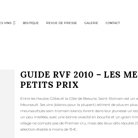
ES VINS
BOUTIQUE
REVUE DE PRESSE
GALERIE
CONTACT
GUIDE RVF 2010 – LES M
PETITS PRIX
Entre les Hautes-Côtes et la Côte de Beaune, Saint-Romain est un 
Meursault. Ses vins (blancs pour la plupart) attirent de plus en plus
meursaults,les sain-tromain blancs livrent dans leur jeunesse un bou
un peu miellées, avec une bonne vivacité en bouche et un grain miné
village ne compte pas de Premier cru, mais des lieux-dits réputés (S
sélection établie à moins de 15 € .