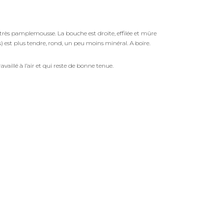
té très pamplemousse. La bouche est droite, effilée et mûre
es) est plus tendre, rond, un peu moins minéral. A boire.
availlé à l’air et qui reste de bonne tenue.