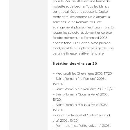
pour le Meursault avec une trame de
noisette et de beurre. Tous les blancs
sont travaillés dans cet esprit. Droite,
nette et taillée comme un diamant la
série des Saint-Romain 2006 est
étrangement plus sur les fruits mûrs. En
rouge, les structures doivent encore se
fondre même sur le Pommard 2003
encore tendu. Le Corton, avec plus de
fond, semble plus plein mais garde une
certaine finesse relativement rare.
Notation des vins sur 20
– Meursault les Chevalières 2006: 17/20
– Saint-Romain ” la Perrière” 2006 :
15,5/20
– Saint-Romain ” la Perrière” 2005 : 15/20
– Saint-Romain “Sous la Velle” 2006 :
16/20 ,
– Saint-Romain “Sous la Velle”2005 :
15,5/20
– Corton “le Rognet et Corton” (Grand
cru) 2003 : 16/20
– Pommard ” les Petits Noizons” 2003 :