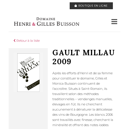
Panneau de gestion des cookies
BOUTIQUE EN LIGNE
Retour à la liste
GAULT MILLAU
2009
Après les efforts d’Henri et de sa femme
pour constituer le domaine, Gilles et
Monica Buisson continuent de
l’accroître. Situés à Saint-Romain, ils
travaillent selon des méthodes
traditionnelles – vendanges manuelles,
élevages en fût. Ils ne cherchent
aucunement à dénaturer la délicatesse
des vins de Bourgogne. Les blancs 2006
sont travaillés avec finesse, cherchant la
minéralité et offrant des notes iodées