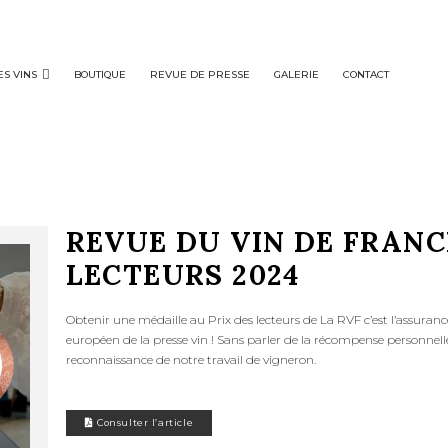
ES VINS
BOUTIQUE
REVUE DE PRESSE
GALERIE
CONTACT
REVUE DU VIN DE FRANCE
LECTEURS 2024
Obtenir une médaille au Prix des lecteurs de La RVF c’est l’assuran
européen de la presse vin ! Sans parler de la récompense personnel
reconnaissance de notre travail de vigneron.
Consulter l’article