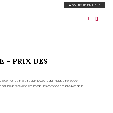
BOUTIQUE EN LIGNE
 – PRIX DES
ce que notre vin plaira aux lecteurs du magazine leader
le car nous recevons ces médailles comme des preuves de la